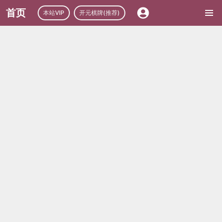
首页
本站VIP
开元棋牌(推荐)